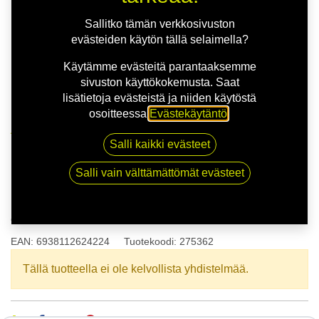
Sallitko tämän verkkosivuston
evästeiden käytön tällä selaimella?
Käytämme evästeitä parantaaksemme
sivuston käyttökokemusta. Saat
lisätietoja evästeistä ja niiden käytöstä
osoitteessa
Evästekäytäntö
.
Kauppa
165/70R13 79T WESTLAKE Z107
Salli kaikki evästeet
Salli vain välttämättömät evästeet
165/70R13 79T WESTLAKE
Z107
EAN:
6938112624224
Tuotekoodi:
275362
Tällä tuotteella ei ole kelvollista yhdistelmää.