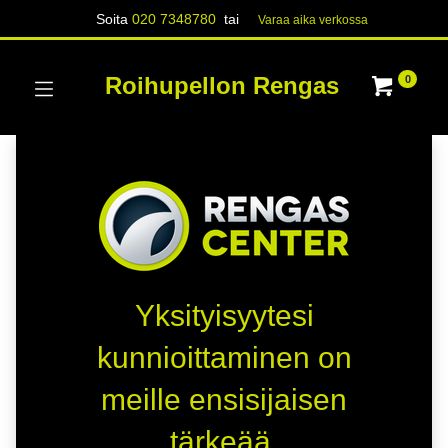
Soita
020 7348780
tai
Varaa aika verk​​​​ossa
Roihupellon Rengas
0
Yksityisyytesi
kunnioittaminen on
meille ensisijaisen
tärkeää.