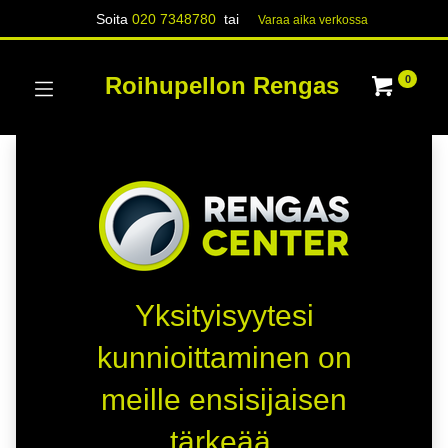
Soita
020 7348780
tai
Varaa aika verk​​​​ossa
Roihupellon Rengas
0
Yksityisyytesi
kunnioittaminen on
meille ensisijaisen
tärkeää.