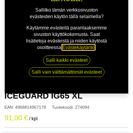
Sallitko tämän verkkosivuston
evästeiden käytön tällä selaimella?
Käytämme evästeitä parantaaksemme
sivuston käyttökokemusta. Saat
lisätietoja evästeistä ja niiden käytöstä
osoitteessa
Evästekäytäntö
.
Kauppa
Salli kaikki evästeet
175/65R14 86T YOKOHAMA ICEGUARD IG65 XL
Salli vain välttämättömät evästeet
175/65R14 86T YOKOHAMA
ICEGUARD IG65 XL
EAN:
4968814967178
Tuotekoodi:
274094
91,00
€
/ kpl