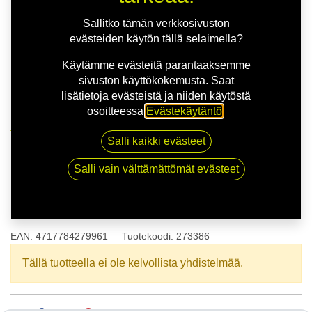
Sallitko tämän verkkosivuston
evästeiden käytön tällä selaimella?
Käytämme evästeitä parantaaksemme
sivuston käyttökokemusta. Saat
lisätietoja evästeistä ja niiden käytöstä
osoitteessa
Evästekäytäntö
.
Kauppa
165/80R13C 94R MAXXIS UE-168 XL
Salli kaikki evästeet
Salli vain välttämättömät evästeet
165/80R13C 94R MAXXIS UE-
168 XL
EAN:
4717784279961
Tuotekoodi:
273386
Tällä tuotteella ei ole kelvollista yhdistelmää.