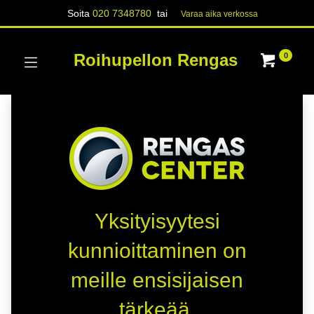
Soita
020 7348780
tai
Varaa aika verk​​​​ossa
Roihupellon Rengas
0
Yksityisyytesi
kunnioittaminen on
meille ensisijaisen
tärkeää.