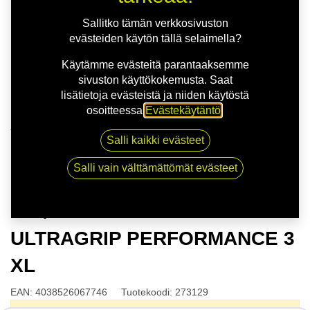
Sallitko tämän verkkosivuston
evästeiden käytön tällä selaimella?
Käytämme evästeitä parantaaksemme
sivuston käyttökokemusta. Saat
lisätietoja evästeistä ja niiden käytöstä
osoitteessa
Evästekäytäntö
.
Kauppa
Salli kaikki evästeet
175/65R14 82T GOODYEAR ULTRAGRIP
PERFORMANCE 3 XL
Salli vain välttämättömät evästeet
175/65R14 82T GOODYEAR
ULTRAGRIP PERFORMANCE 3
XL
EAN:
4038526067746
Tuotekoodi:
273129