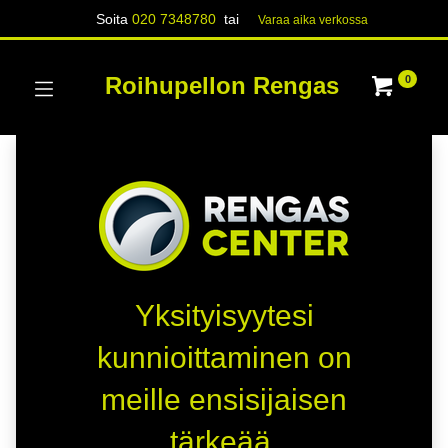
Soita
020 7348780
tai
Varaa aika verk​​​​ossa
Roihupellon Rengas
0
Yksityisyytesi
kunnioittaminen on
meille ensisijaisen
tärkeää.