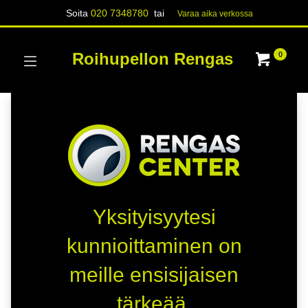
Soita
020 7348780
tai
Varaa aika verk​​​​ossa
Roihupellon Rengas
0
Yksityisyytesi
kunnioittaminen on
meille ensisijaisen
tärkeää.