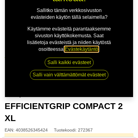
Sallitko tämän verkkosivuston
evästeiden käytön tällä selaimella?
Käytämme evästeitä parantaaksemme
sivuston käyttökokemusta. Saat
lisätietoja evästeistä ja niiden käytöstä
osoitteessa
Evästekäytäntö
.
Kauppa
Salli kaikki evästeet
175/65R14 86T GOODYEAR EFFICIENTGRIP
COMPACT 2 XL
Salli vain välttämättömät evästeet
175/65R14 86T GOODYEAR
EFFICIENTGRIP COMPACT 2
XL
EAN:
4038526345424
Tuotekoodi:
272367