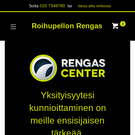
Soita
020 7348780
tai
Varaa aika verk​​​​ossa
Roihupellon Rengas
0
Yksityisyytesi
kunnioittaminen on
meille ensisijaisen
tärkeää.