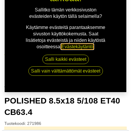
Sallitko tämän verkkosivuston
evästeiden käytön tällä selaimella?
Käytämme evästeitä parantaaksemme
sivuston käyttökokemusta. Saat
lisätietoja evästeistä ja niiden käytöstä
osoitteessa
Evästekäytäntö
.
Kauppa
Salli kaikki evästeet
VENUE ROCKER BLACK POLISHED 8.5x18 5/108
ET40 CB63.4
Salli vain välttämättömät evästeet
VENUE ROCKER BLACK
POLISHED 8.5x18 5/108 ET40
CB63.4
Tuotekoodi:
271986