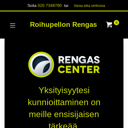
Soita
020 7348780
tai
Varaa aika verk​​​​ossa
Roihupellon Rengas
0
Yksityisyytesi
kunnioittaminen on
meille ensisijaisen
tärkeää.