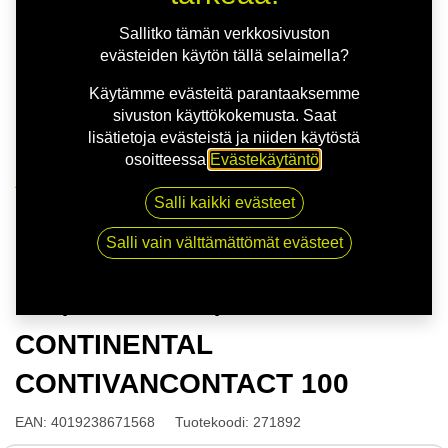
Sallitko tämän verkkosivuston
evästeiden käytön tällä selaimella?
Käytämme evästeitä parantaaksemme
sivuston käyttökokemusta. Saat
lisätietoja evästeistä ja niiden käytöstä
osoitteessa
Evästekäytäntö
.
Kauppa
Salli kaikki evästeet
165/70R14C 89/87R CONTINENTAL
CONTIVANCONTACT 100
Salli vain välttämättömät evästeet
165/70R14C 89/87R
CONTINENTAL
CONTIVANCONTACT 100
EAN:
4019238671568
Tuotekoodi:
271892