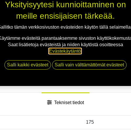
Yksityisyytesi kunnioittaminen on
meille ensisijaisen tärkeää.
allitko tämän verkkosivuston evästeiden käytön tällä selaimell
Käytämme evästeitä parantaaksemme sivuston käyttökokemusta
Saat lisätietoja evästeistä ja niiden käytöstä osoitteessa
Evästekäytäntö
.
Salli kaikki evästeet
Salli vain välttämättömät evästeet
Tekniset tiedot
175