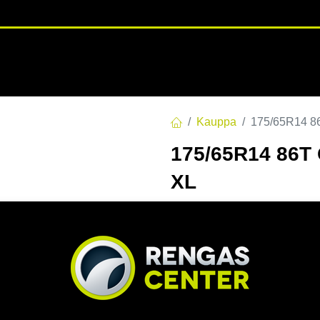
RENGASHOTELLI
NKAAT
VANTEET
PALVELUT
TUOTE
Kauppa
175/65R14 
175/65R14 86
XL
EAN:
4024064002448
Tuotek
Tällä tuotteella ei ole kelvo
Jaa
Toimitusehdot