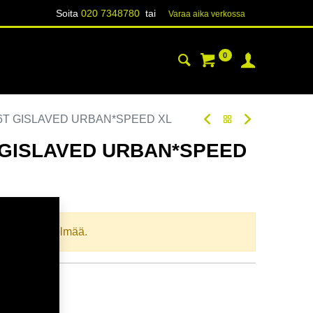
Soita
020 7348780
tai
Varaa aika verk​​​​ossa
0
YHTEYSTIEDOT
TIETOA
86T GISLAVED URBAN*SPEED XL
T GISLAVED URBAN*SPEED
oodi:
271849
llista yhdistelmää.