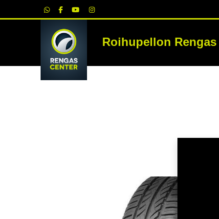
|
Roihupellon Rengas
RE