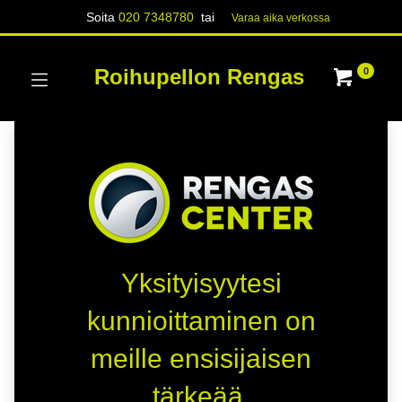
Soita
020 7348780
tai
Varaa aika verk​​​​ossa
Roihupellon Rengas
0
Yksityisyytesi
kunnioittaminen on
meille ensisijaisen
tärkeää.