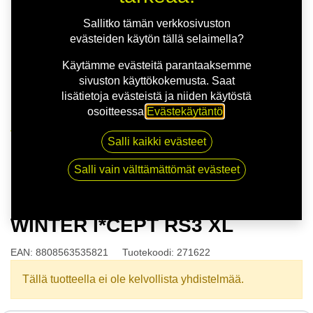
Sallitko tämän verkkosivuston
evästeiden käytön tällä selaimella?
Käytämme evästeitä parantaaksemme
sivuston käyttökokemusta. Saat
lisätietoja evästeistä ja niiden käytöstä
osoitteessa
Evästekäytäntö
.
Kauppa
Salli kaikki evästeet
165/65R15 81T HANKOOK WINTER I*CEPT RS3 XL
Salli vain välttämättömät evästeet
165/65R15 81T HANKOOK
WINTER I*CEPT RS3 XL
EAN:
8808563535821
Tuotekoodi:
271622
Tällä tuotteella ei ole kelvollista yhdistelmää.