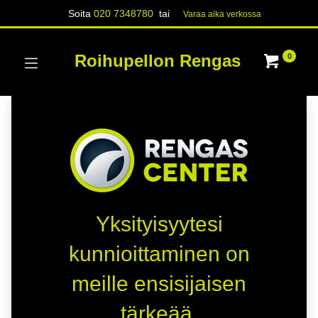
Soita
020 7348780
tai
Varaa aika verk​​​​ossa
Roihupellon Rengas
0
Yksityisyytesi
kunnioittaminen on
meille ensisijaisen
tärkeää.