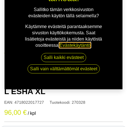
Sallitko tämän verkkosivuston
evästeiden käytön tällä selaimella?
Käytämme evästeitä parantaaksemme
sivuston käyttökokemusta. Saat
lisätietoja evästeistä ja niiden käytöstä
osoitteessa
Evästekäytäntö
.
Kauppa
Salli kaikki evästeet
175/55R15 77T NANKANG SV-4 L ESHA XL
Salli vain välttämättömät evästeet
175/55R15 77T NANKANG SV-4
L ESHA XL
EAN:
4718022017727
Tuotekoodi:
270328
96,00
€
/ kpl