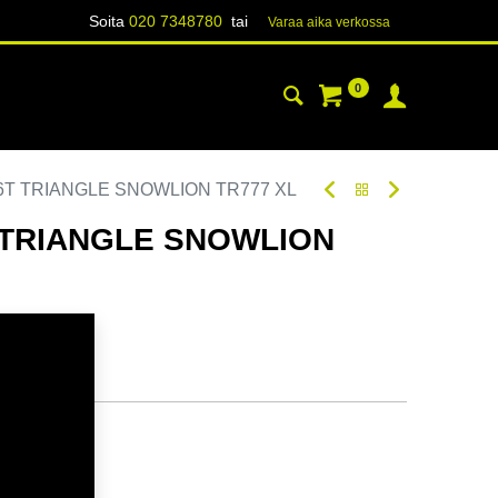
Soita
020 7348780
tai
Varaa aika verk​​​​ossa
0
YHTEYSTIEDOT
TIETOA
86T TRIANGLE SNOWLION TR777 XL
T TRIANGLE SNOWLION
oodi:
270249
tavilla
ä