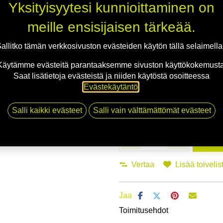
Yksityisyytesi kunnioittaminen on
Asennuspalvelu
meille ensisijaisen tärkeää.
Mikäli valitset asennuksen, pääs
allitko tämän verkkosivuston evästeiden käytön tällä selaimell
Käytämme evästeitä parantaaksemme sivuston käyttökokemusta
1
X 175/65R14 86T TRIANGLE SNOW
Saat lisätietoja evästeistä ja niiden käytöstä osoitteessa
EI ASENNUSTA
Evästekäytäntö
.
Salli kaikki evästeet
Salli vain välttämättömät evästeet
Li
Vertaa
Lisää toivelis
Jaa
Toimitusehdot