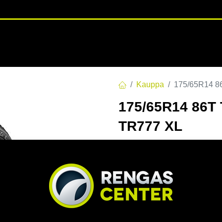
RENGASHOTELLI
NKAAT
VANTEET
PALVELUT
TUOTE
Kauppa
175/65R14 
175/65R14 86
TR777 XL
EAN:
6959753200950
Tuotek
66,00
€
/ kpl
Toimittajilla (kotimaa):
Saa
Toimitusaika:
3 arkipäivä