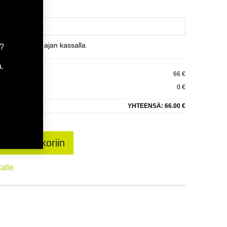
et varaamaan ajan kassalla
a?
.
LION TR777 XL
66 €
0 €
YHTEENSÄ:
66.00 €
sää ostoskoriin
talle