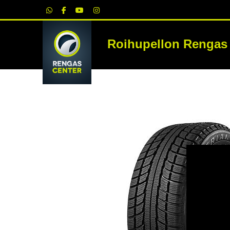
|
Roihupellon Rengas
RE