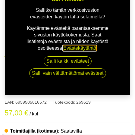
Sallitko tämän verkkosivuston
evästeiden käytön tällä selaimella?
Käytämme evästeitä parantaaksemme
sivuston käyttökokemusta. Saat
lisätietoja evästeistä ja niiden käytöstä
osoitteessa
Evästekäytäntö
.
Kauppa
165/70R13 79T ANTARES SU-810 ERÄ
Salli kaikki evästeet
Salli vain välttämättömät evästeet
165/70R13 79T ANTARES SU-
810 ERÄ
EAN:
6959585816572
Tuotekoodi:
269619
57,00
€
/ kpl
Toimittajilla (kotimaa):
Saatavilla