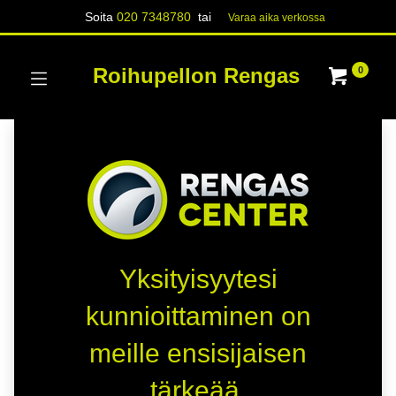
Soita
020 7348780
tai
Varaa aika verk​​​​ossa
Roihupellon Rengas
0
Yksityisyytesi
kunnioittaminen on
meille ensisijaisen
tärkeää.