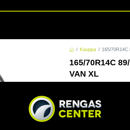
RENGASHOTELLI
NKAAT
VANTEET
PALVELUT
TUOTE
Kauppa
165/70R14C
165/70R14C 8
VAN XL
EAN:
6959753223515
Tuotek
Tällä tuotteella ei ole kelvo
Jaa
Toimitusehdot