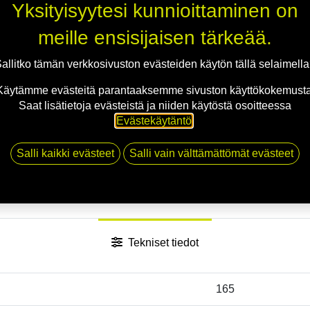
Yksityisyytesi kunnioittaminen on
meille ensisijaisen tärkeää.
allitko tämän verkkosivuston evästeiden käytön tällä selaimell
Käytämme evästeitä parantaaksemme sivuston käyttökokemusta
Saat lisätietoja evästeistä ja niiden käytöstä osoitteessa
Evästekäytäntö
.
Salli kaikki evästeet
Salli vain välttämättömät evästeet
Tekniset tiedot
165