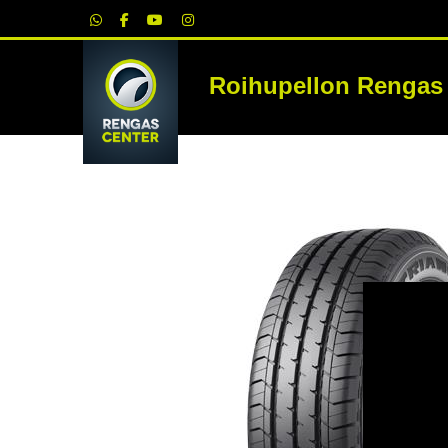
|
Roihupellon Rengas
RE