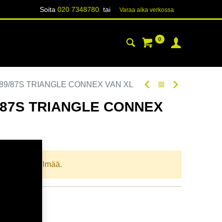
Soita
020 7348780
tai
Varaa aika verk​​​​ossa
0
YHTEYSTIEDOT
TIETOA
 89/87S TRIANGLE CONNEX VAN XL
9/87S TRIANGLE CONNEX
oodi:
269498
llista yhdistelmää.