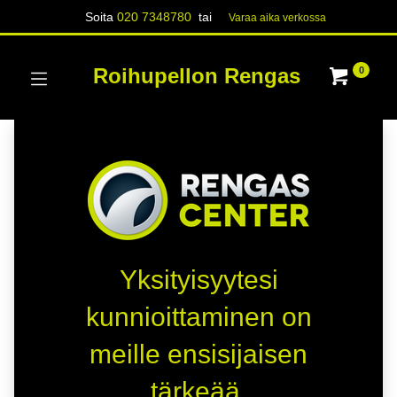
Soita
020 7348780
tai
Varaa aika verk​​​​ossa
Roihupellon Rengas
0
Yksityisyytesi
kunnioittaminen on
meille ensisijaisen
tärkeää.