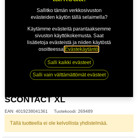
Sallitko tämän verkkosivuston
evästeiden käytön tällä selaimella?
Käytämme evästeitä parantaaksemme
sivuston käyttökokemusta. Saat
lisätietoja evästeistä ja niiden käytöstä
osoitteessa
Evästekäytäntö
.
Kauppa
Salli kaikki evästeet
125/85R16 99M CONTINENTAL SCONTACT XL
Salli vain välttämättömät evästeet
125/85R16 99M CONTINENTAL
SCONTACT XL
EAN:
4019238041361
Tuotekoodi:
269489
Tällä tuotteella ei ole kelvollista yhdistelmää.