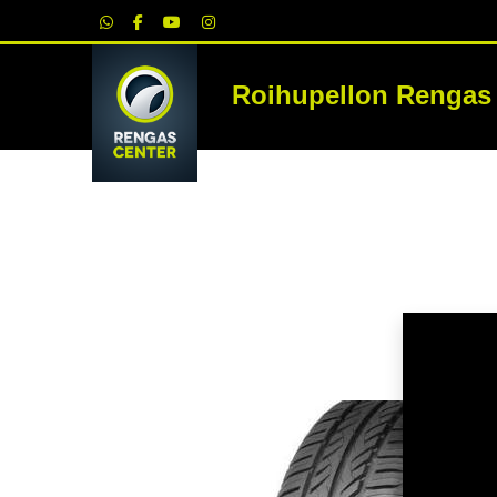
|
Roihupellon Rengas
RE