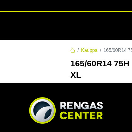
RENGASHOTELLI
NKAAT
VANTEET
PALVELUT
TUOTE
Kauppa
165/60R14 
165/60R14 75
XL
EAN:
4024064555562
Tuotek
Tällä tuotteella ei ole kelvo
Jaa
Toimitusehdot