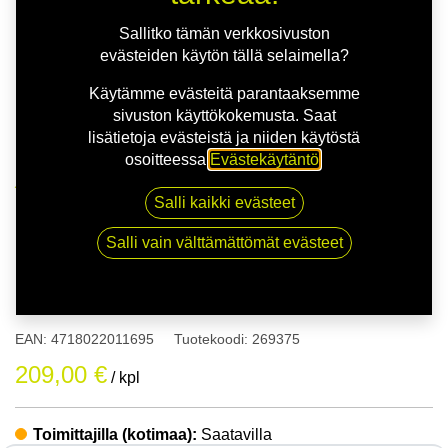
Sallitko tämän verkkosivuston
evästeiden käytön tällä selaimella?
Käytämme evästeitä parantaaksemme
sivuston käyttökokemusta. Saat
lisätietoja evästeistä ja niiden käytöstä
osoitteessa
Evästekäytäntö
.
Kauppa
175/55R20 85Q NANKANG NA-1
Salli kaikki evästeet
Salli vain välttämättömät evästeet
175/55R20 85Q NANKANG NA-
1
EAN:
4718022011695
Tuotekoodi:
269375
209,00
€
/ kpl
Toimittajilla (kotimaa):
Saatavilla