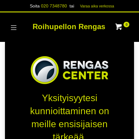
Soita
020 7348780
tai
Varaa aika verk​​​​ossa
Roihupellon Rengas
0
Yksityisyytesi
kunnioittaminen on
meille ensisijaisen
tärkeää.