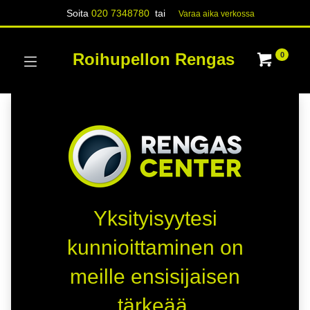
Soita
020 7348780
tai
Varaa aika verk​​​​ossa
Roihupellon Rengas
0
Yksityisyytesi
kunnioittaminen on
meille ensisijaisen
tärkeää.