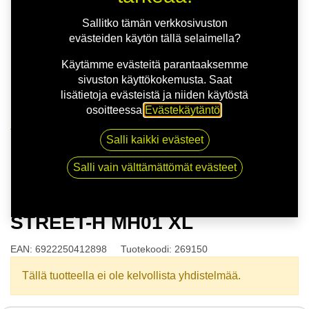
Sallitko tämän verkkosivuston
evästeiden käytön tällä selaimella?
Käytämme evästeitä parantaaksemme
sivuston käyttökokemusta. Saat
lisätietoja evästeistä ja niiden käytöstä
osoitteessa
Evästekäytäntö
.
Kauppa
Salli kaikki evästeet
175/60R13 77T DYNAMO STREET-H MH01 XL
Salli vain välttämättömät evästeet
175/60R13 77T DYNAMO
STREET-H MH01 XL
EAN:
6922250412898
Tuotekoodi:
269150
Tällä tuotteella ei ole kelvollista yhdistelmää.