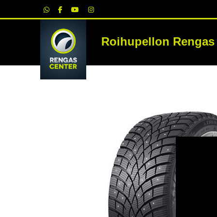
|
Roihupellon Rengas
RE