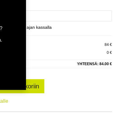
et varaamaan ajan kassalla
a?
.
NX TI501 XL
84 €
0 €
YHTEENSÄ:
84.00 €
sää ostoskoriin
talle