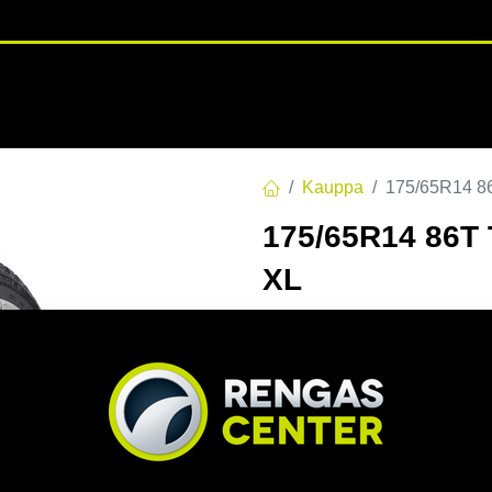
RENGASHOTELLI
NKAAT
VANTEET
PALVELUT
TUOTE
Kauppa
175/65R14 8
175/65R14 86T
XL
EAN:
6959753224581
Tuotek
84,00
€
/ kpl
Toimittajilla (kotimaa):
Saa
Toimitusaika:
3 arkipäivä