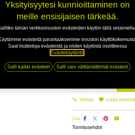
Yksityisyytesi kunnioittaminen on
Asennuspalvelu
meille ensisijaisen tärkeää.
Mikäli valitset asennuksen, pääs
allitko tämän verkkosivuston evästeiden käytön tällä selaimell
Käytämme evästeitä parantaaksemme sivuston käyttökokemusta
1
X 175/65R14 86T TRIANGLE ICELY
Saat lisätietoja evästeistä ja niiden käytöstä osoitteessa
EI ASENNUSTA
Evästekäytäntö
.
Salli kaikki evästeet
Salli vain välttämättömät evästeet
Li
Vertaa
Lisää toivelis
Jaa
Toimitusehdot