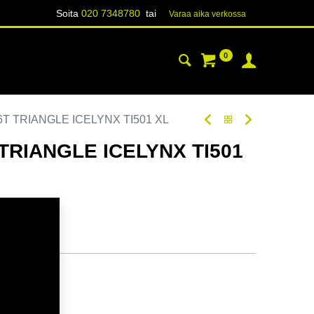
Soita
020 7348780
tai
Varaa aika verk​​​​ossa
0
YHTEYSTIEDOT
TIETOA
6T TRIANGLE ICELYNX TI501 XL
 TRIANGLE ICELYNX TI501
oodi:
265486
tavilla
ä