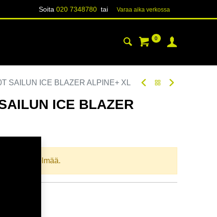
Soita
020 7348780
tai
Varaa aika verk​​​​ossa
0
YHTEYSTIEDOT
TIETOA
0T SAILUN ICE BLAZER ALPINE+ XL
 SAILUN ICE BLAZER
oodi:
265355
llista yhdistelmää.