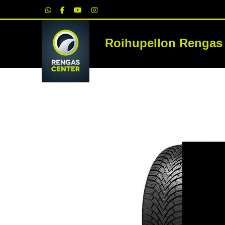
|
Roihupellon Rengas
RE