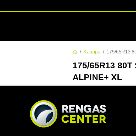
RENGASHOTELLI
NKAAT
VANTEET
PALVELUT
TUOTE
Kauppa
175/65R13 8
175/65R13 80T
ALPINE+ XL
EAN:
6959655443813
Tuotek
Tällä tuotteella ei ole kelvo
Jaa
Toimitusehdot