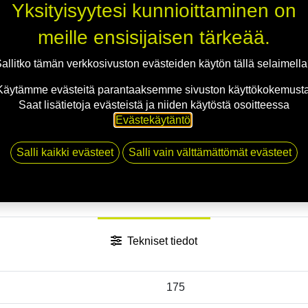
Yksityisyytesi kunnioittaminen on
meille ensisijaisen tärkeää.
allitko tämän verkkosivuston evästeiden käytön tällä selaimell
Käytämme evästeitä parantaaksemme sivuston käyttökokemusta
Saat lisätietoja evästeistä ja niiden käytöstä osoitteessa
Evästekäytäntö
.
Salli kaikki evästeet
Salli vain välttämättömät evästeet
Tekniset tiedot
175