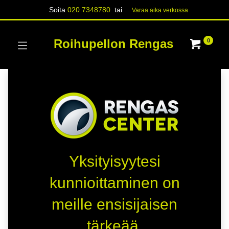
Soita
020 7348780
tai
Varaa aika verk​​​​ossa
Roihupellon Rengas
0
Yksityisyytesi
kunnioittaminen on
meille ensisijaisen
tärkeää.