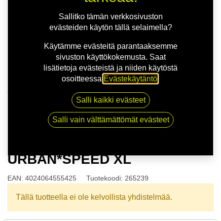
Sallitko tämän verkkosivuston
evästeiden käytön tällä selaimella?
Käytämme evästeitä parantaaksemme
sivuston käyttökokemusta. Saat
lisätietoja evästeistä ja niiden käytöstä
osoitteessa
Evästekäytäntö
.
Kauppa
Salli kaikki evästeet
165/65R14 79T GISLAVED URBAN*SPEED XL
Salli vain välttämättömät evästeet
165/65R14 79T GISLAVED
URBAN*SPEED XL
EAN:
4024064555425
Tuotekoodi:
265239
Tällä tuotteella ei ole kelvollista yhdistelmää.