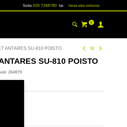
Soita
020 7348780
tai
Varaa aika verk​​​​ossa
0
YHTEYSTIEDOT
TIETOA
81T ANTARES SU-810 POISTO
 ANTARES SU-810 POISTO
oodi:
264879
tavilla
ä