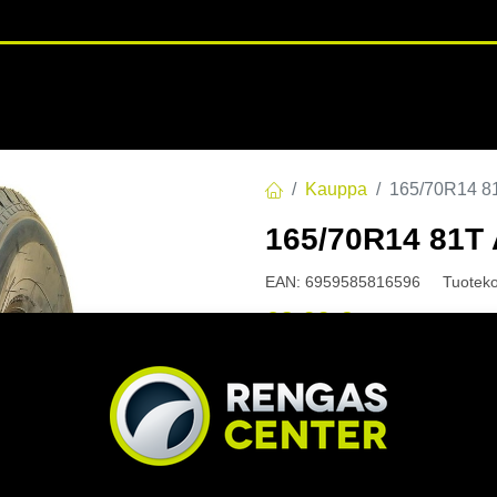
RENGASHOTELLI
NKAAT
VANTEET
PALVELUT
TUOTE
Kauppa
165/70R14 
165/70R14 81T
EAN:
6959585816596
Tuotek
62,00
€
/ kpl
Toimittajilla (kotimaa):
Saa
Toimitusaika:
3 arkipäivä
Asennuspalvelu