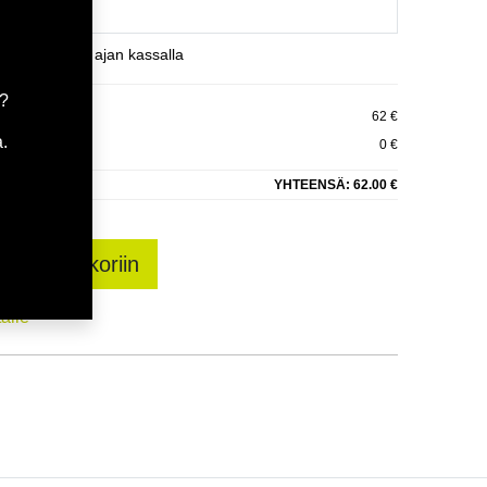
et varaamaan ajan kassalla
a?
 POISTO
62 €
.
0 €
YHTEENSÄ:
62.00 €
sää ostoskoriin
talle