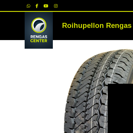
|
Roihupellon Rengas
RE