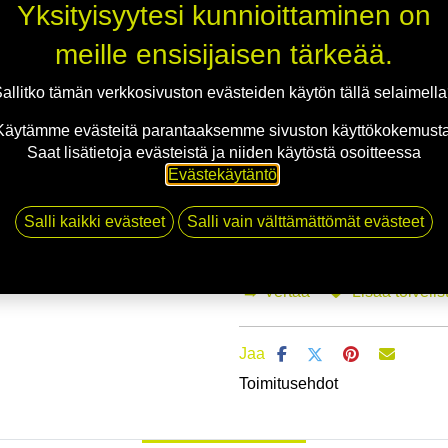
Yksityisyytesi kunnioittaminen on
meille ensisijaisen tärkeää.
Mikäli valitset asennuksen, pääs
allitko tämän verkkosivuston evästeiden käytön tällä selaimell
1
X 165/70R14 81T ANTARES SU-810
Käytämme evästeitä parantaaksemme sivuston käyttökokemusta
EI ASENNUSTA
Saat lisätietoja evästeistä ja niiden käytöstä osoitteessa
Evästekäytäntö
.
Salli kaikki evästeet
Salli vain välttämättömät evästeet
Li
Vertaa
Lisää toivelis
Jaa
Toimitusehdot