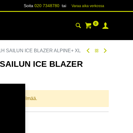
Soita
020 7348780
tai
Varaa aika verk​​​​ossa
0
YHTEYSTIEDOT
TIETOA
1H SAILUN ICE BLAZER ALPINE+ XL
 SAILUN ICE BLAZER
oodi:
264472
llista yhdistelmää.