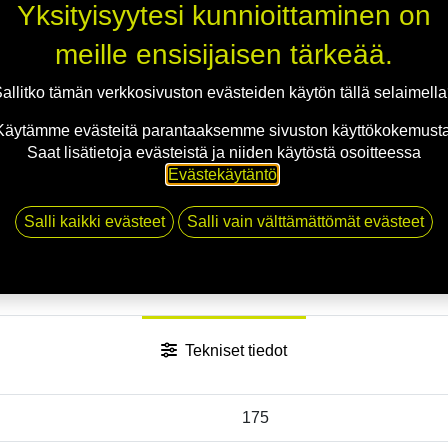
Yksityisyytesi kunnioittaminen on
meille ensisijaisen tärkeää.
allitko tämän verkkosivuston evästeiden käytön tällä selaimell
Käytämme evästeitä parantaaksemme sivuston käyttökokemusta
Saat lisätietoja evästeistä ja niiden käytöstä osoitteessa
Evästekäytäntö
.
Salli kaikki evästeet
Salli vain välttämättömät evästeet
Tekniset tiedot
175