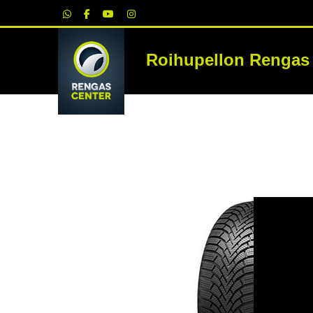
|
Roihupellon Rengas
RE