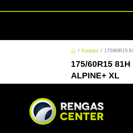
RENGASHOTELLI
NKAAT
VANTEET
PALVELUT
TUOTE
Kauppa
175/60R15 8
175/60R15 81H
ALPINE+ XL
EAN:
6959655443806
Tuotek
Tällä tuotteella ei ole kelvo
Jaa
Toimitusehdot