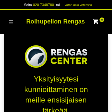
Soita
020 7348780
tai
Varaa aika verk​​​​ossa
Roihupellon Rengas
0
Yksityisyytesi
kunnioittaminen on
meille ensisijaisen
tärkeää.