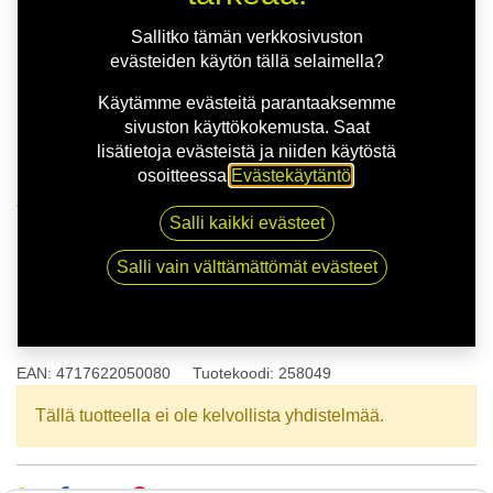
Sallitko tämän verkkosivuston
evästeiden käytön tällä selaimella?
Käytämme evästeitä parantaaksemme
sivuston käyttökokemusta. Saat
lisätietoja evästeistä ja niiden käytöstä
osoitteessa
Evästekäytäntö
.
Kauppa
175/60R14 79H NANKANG NA-1 XL
Salli kaikki evästeet
Salli vain välttämättömät evästeet
175/60R14 79H NANKANG NA-
1 XL
EAN:
4717622050080
Tuotekoodi:
258049
Tällä tuotteella ei ole kelvollista yhdistelmää.