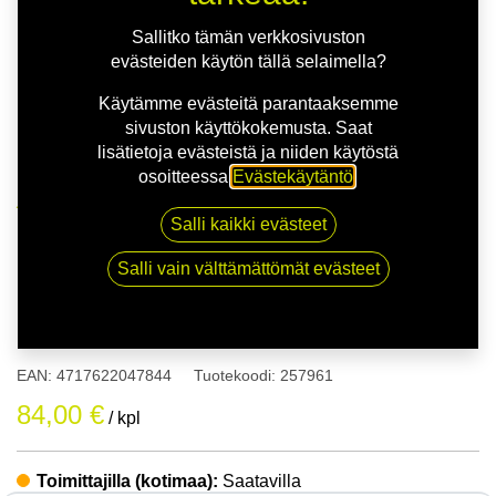
Sallitko tämän verkkosivuston
evästeiden käytön tällä selaimella?
Käytämme evästeitä parantaaksemme
sivuston käyttökokemusta. Saat
lisätietoja evästeistä ja niiden käytöstä
osoitteessa
Evästekäytäntö
.
Kauppa
175/50R15 75H NANKANG NA-1
Salli kaikki evästeet
Salli vain välttämättömät evästeet
175/50R15 75H NANKANG NA-
1
EAN:
4717622047844
Tuotekoodi:
257961
84,00
€
/ kpl
Toimittajilla (kotimaa):
Saatavilla