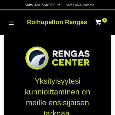
Soita
020 7348780
tai
Varaa aika verk​​​​ossa
Roihupellon Rengas
0
Yksityisyytesi
kunnioittaminen on
meille ensisijaisen
tärkeää.