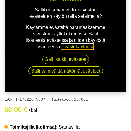
Sallitko tämän verkkosivuston
evästeiden käytön tällä selaimella?
Käytämme evästeitä parantaaksemme
sivuston käyttökokemusta. Saat
lisätietoja evästeistä ja niiden käytöstä
osoitteessa
Evästekäytäntö
.
Kauppa
175/65R14 86T NANKANG NA-1 XL
Salli kaikki evästeet
Salli vain välttämättömät evästeet
175/65R14 86T NANKANG NA-
1 XL
EAN:
4717622045987
Tuotekoodi:
257861
68,00
€
/ kpl
Toimittajilla (kotimaa):
Saatavilla