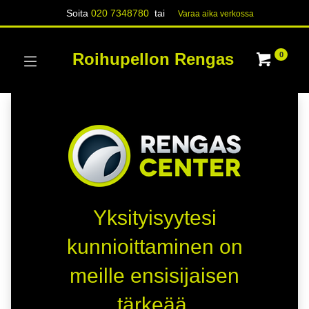
Soita
020 7348780
tai
Varaa aika verk​​​​ossa
Roihupellon Rengas
0
Yksityisyytesi
kunnioittaminen on
meille ensisijaisen
tärkeää.