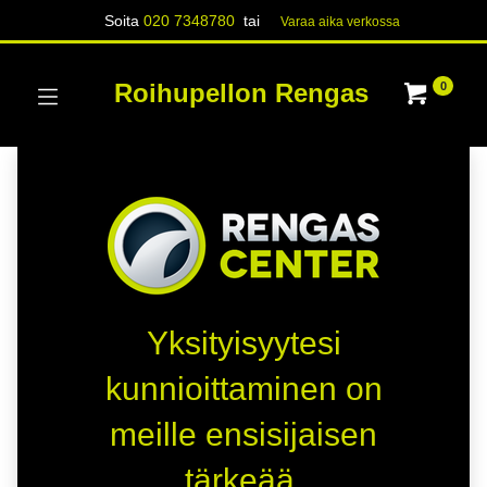
Soita
020 7348780
tai
Varaa aika verk​​​​ossa
Roihupellon Rengas
0
Yksityisyytesi
kunnioittaminen on
meille ensisijaisen
tärkeää.