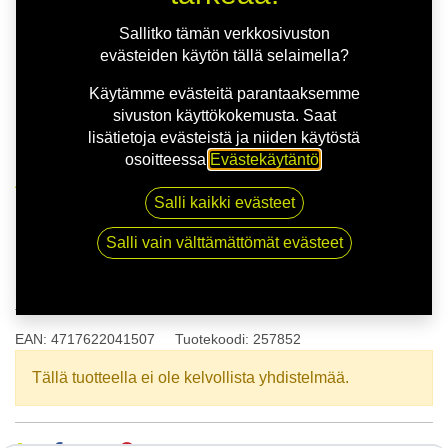
Sallitko tämän verkkosivuston
evästeiden käytön tällä selaimella?
Käytämme evästeitä parantaaksemme
sivuston käyttökokemusta. Saat
lisätietoja evästeistä ja niiden käytöstä
osoitteessa
Evästekäytäntö
.
Kauppa
165/70R13 83T NANKANG SV-2 XL XL
Salli kaikki evästeet
Salli vain välttämättömät evästeet
165/70R13 83T NANKANG SV-2
XL XL
EAN:
4717622041507
Tuotekoodi:
257852
Tällä tuotteella ei ole kelvollista yhdistelmää.