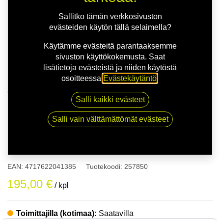
Sallitko tämän verkkosivuston
evästeiden käytön tällä selaimella?
Käytämme evästeitä parantaaksemme
sivuston käyttökokemusta. Saat
lisätietoja evästeistä ja niiden käytöstä
osoitteessa
Evästekäytäntö
.
Kauppa
175/60R19 86Q NANKANG NA-1
Salli kaikki evästeet
Salli vain välttämättömät evästeet
175/60R19 86Q NANKANG NA-
1
EAN:
4717622041385
Tuotekoodi:
257850
195,00
€
/ kpl
Toimittajilla (kotimaa):
Saatavilla