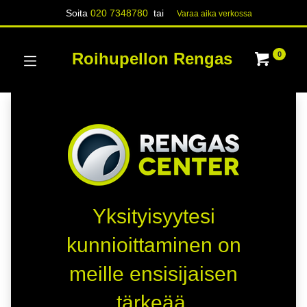
Soita
020 7348780
tai
Varaa aika verk​​​​ossa
Roihupellon Rengas
0
Yksityisyytesi
kunnioittaminen on
meille ensisijaisen
tärkeää.