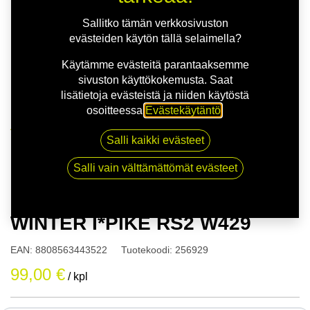
Sallitko tämän verkkosivuston
evästeiden käytön tällä selaimella?
Käytämme evästeitä parantaaksemme
sivuston käyttökokemusta. Saat
lisätietoja evästeistä ja niiden käytöstä
osoitteessa
Evästekäytäntö
.
Kauppa
Salli kaikki evästeet
165/65R14 79T HANKOOK WINTER I*PIKE RS2 W429
Salli vain välttämättömät evästeet
165/65R14 79T HANKOOK
WINTER I*PIKE RS2 W429
EAN:
8808563443522
Tuotekoodi:
256929
99,00
€
/ kpl