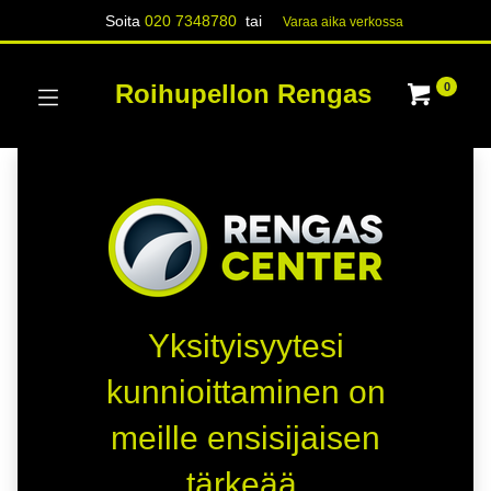
Soita
020 7348780
tai
Varaa aika verk​​​​ossa
Roihupellon Rengas
0
Yksityisyytesi
kunnioittaminen on
meille ensisijaisen
tärkeää.