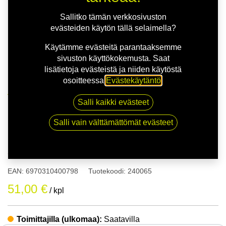
Sallitko tämän verkkosivuston
evästeiden käytön tällä selaimella?
Käytämme evästeitä parantaaksemme
sivuston käyttökokemusta. Saat
lisätietoja evästeistä ja niiden käytöstä
osoitteessa
Evästekäytäntö
.
Kauppa
155/70R13 75T FORTUNE FSR-801
Salli kaikki evästeet
Salli vain välttämättömät evästeet
155/70R13 75T FORTUNE FSR-
801
EAN:
6970310400798
Tuotekoodi:
240065
51,00
€
/ kpl
Toimittajilla (ulkomaa):
Saatavilla