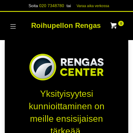
Soita
020 7348780
tai
Varaa aika verk​​​​ossa
Roihupellon Rengas
0
Yksityisyytesi
kunnioittaminen on
meille ensisijaisen
tärkeää.