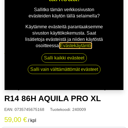
Sallitko tämän verkkosivuston
evästeiden käytön tällä selaimella?
Käytämme evästeitä parantaaksemme
sivuston käyttökokemusta. Saat
lisätietoja evästeistä ja niiden käytöstä
osoitteessa
Evästekäytäntö
.
Kauppa
Salli kaikki evästeet
175/65R14 86H PRINX 175/65 R14 86H AQUILA PRO
XL
Salli vain välttämättömät evästeet
175/65R14 86H PRINX 175/65
R14 86H AQUILA PRO XL
EAN:
0735745675168
Tuotekoodi:
240009
59,00
€
/ kpl