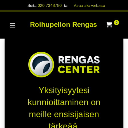
Soita
020 7348780
tai
Varaa aika verk​​​​ossa
Roihupellon Rengas
0
Yksityisyytesi
kunnioittaminen on
meille ensisijaisen
tärkeää.