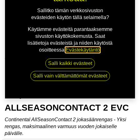
Sallitko tämän verkkosivuston
evästeiden käytön tällä selaimella?
Käytämme evästeitä parantaaksemme
sivuston käyttökokemusta. Saat
lisätietoja evästeistä ja niiden käytöstä
osoitteessa
Evästekäytäntö
.
Kauppa
Salli kaikki evästeet
175/60R18 85H CONTINENTAL
ALLSEASONCONTACT 2 EVC
Salli vain välttämättömät evästeet
175/60R18 85H CONTINENTAL
ALLSEASONCONTACT 2 EVC
Continental AllSeasonContact 2 jokasäänrengas - Yksi
rengas, maksimaalinen varmuus vuoden jokaiselle
päivälle.