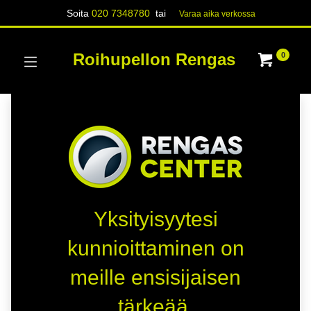
Soita
020 7348780
tai
Varaa aika verk​​​​ossa
Roihupellon Rengas
0
Yksityisyytesi
kunnioittaminen on
meille ensisijaisen
tärkeää.