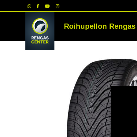
|
Roihupellon Rengas
RE