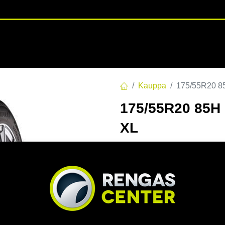
RENGASHOTELLI
NKAAT
VANTEET
PALVELUT
TUOTE
Kauppa
175/55R20 
175/55R20 85
XL
EAN:
6969999080407
Tuotek
Tällä tuotteella ei ole kelvo
Jaa
Toimitusehdot