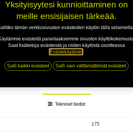
Yksityisyytesi kunnioittaminen on
meille ensisijaisen tärkeää.
allitko tämän verkkosivuston evästeiden käytön tällä selaimell
Käytämme evästeitä parantaaksemme sivuston käyttökokemusta
Saat lisätietoja evästeistä ja niiden käytöstä osoitteessa
Evästekäytäntö
.
Salli kaikki evästeet
Salli vain välttämättömät evästeet
Tekniset tiedot
175