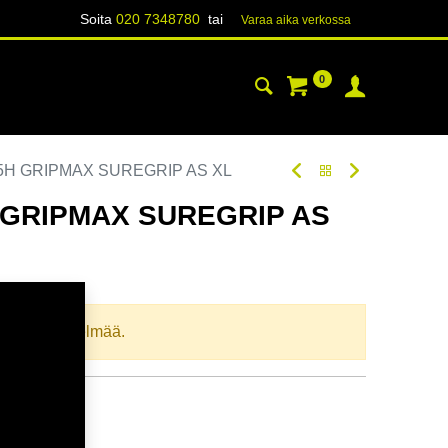
Soita
020 7348780
tai
Varaa aika verk​​​​ossa
0
YHTEYSTIEDOT
TIETOA
85H GRIPMAX SUREGRIP AS XL
H GRIPMAX SUREGRIP AS
oodi:
236770
llista yhdistelmää.