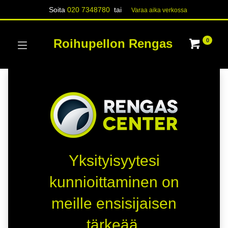
Soita
020 7348780
tai
Varaa aika verk​​​​ossa
Roihupellon Rengas
0
Yksityisyytesi
kunnioittaminen on
meille ensisijaisen
tärkeää.