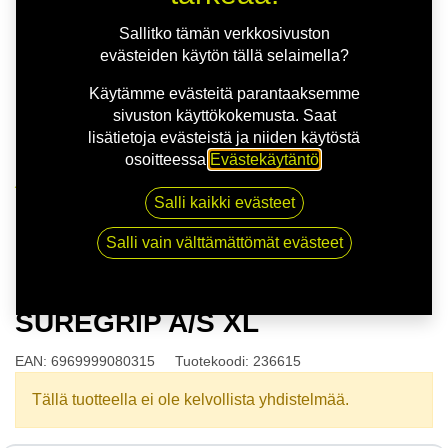
Sallitko tämän verkkosivuston
evästeiden käytön tällä selaimella?
Käytämme evästeitä parantaaksemme
sivuston käyttökokemusta. Saat
lisätietoja evästeistä ja niiden käytöstä
osoitteessa
Evästekäytäntö
.
Kauppa
Salli kaikki evästeet
175/60R19 86H GRIPMAX SUREGRIP A/S XL
Salli vain välttämättömät evästeet
175/60R19 86H GRIPMAX
SUREGRIP A/S XL
EAN:
6969999080315
Tuotekoodi:
236615
Tällä tuotteella ei ole kelvollista yhdistelmää.