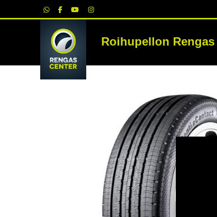
|
Roihupellon Rengas
RE