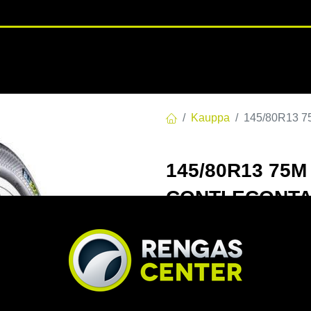
RENGASHOTELLI
NKAAT
VANTEET
PALVELUT
TUOTE
Kauppa
145/80R13 
145/80R13 75
CONTI.ECONTA
EAN:
4019238528084
Tuotek
Tällä tuotteella ei ole kelvo
Jaa