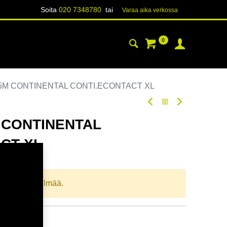
Soita
020 7348780
tai
Varaa aika verk​​​​ossa
0
YHTEYSTIEDOT
TIETOA
75M CONTINENTAL CONTI.ECONTACT XL
M CONTINENTAL
CT XL
oodi:
235929
llista yhdistelmää.