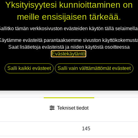
Yksityisyytesi kunnioittaminen on
Toimitusehdot
meille ensisijaisen tärkeää.
allitko tämän verkkosivuston evästeiden käytön tällä selaimell
Käytämme evästeitä parantaaksemme sivuston käyttökokemusta
Saat lisätietoja evästeistä ja niiden käytöstä osoitteessa
Evästekäytäntö
.
Salli kaikki evästeet
Salli vain välttämättömät evästeet
Tekniset tiedot
145