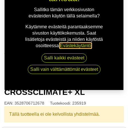
Sallitko tämän verkkosivuston
evästeiden käytön tällä selaimella?
Käytämme evästeitä parantaaksemme
sivuston käyttökokemusta. Saat
lisätietoja evästeistä ja niiden käytöstä
osoitteessa
Evästekäytäntö
.
Kauppa
Salli kaikki evästeet
175/65R14 86H MICHELIN CROSSCLIMATE+ XL
Salli vain välttämättömät evästeet
175/65R14 86H MICHELIN
CROSSCLIMATE+ XL
EAN:
3528706712678
Tuotekoodi:
235919
Tällä tuotteella ei ole kelvollista yhdistelmää.