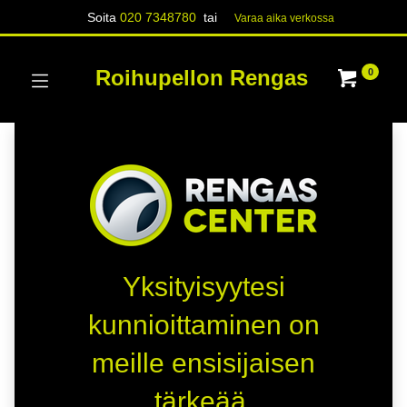
Soita
020 7348780
tai
Varaa aika verk​​​​ossa
Roihupellon Rengas
0
Yksityisyytesi
kunnioittaminen on
meille ensisijaisen
tärkeää.