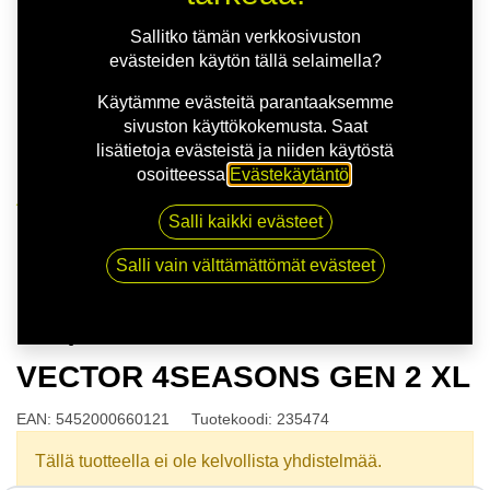
Sallitko tämän verkkosivuston
evästeiden käytön tällä selaimella?
Käytämme evästeitä parantaaksemme
sivuston käyttökokemusta. Saat
lisätietoja evästeistä ja niiden käytöstä
osoitteessa
Evästekäytäntö
.
Kauppa
Salli kaikki evästeet
165/70R14 85T GOODYEAR VECTOR 4SEASONS
GEN 2 XL
Salli vain välttämättömät evästeet
165/70R14 85T GOODYEAR
VECTOR 4SEASONS GEN 2 XL
EAN:
5452000660121
Tuotekoodi:
235474
Tällä tuotteella ei ole kelvollista yhdistelmää.