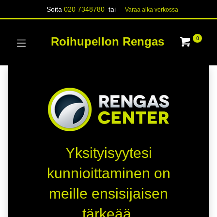
Soita
020 7348780
tai
Varaa aika verk​​​​ossa
Roihupellon Rengas
0
Yksityisyytesi
kunnioittaminen on
meille ensisijaisen
tärkeää.