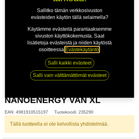
Sallitko tämän verkkosivuston
evästeiden käytön tällä selaimella?
Käytämme evästeitä parantaaksemme
sivuston käyttökokemusta. Saat
lisätietoja evästeistä ja niiden käytöstä
osoitteessa
Evästekäytäntö
.
Kauppa
Salli kaikki evästeet
165/70R14C 89/87R TOYO NANOENERGY VAN XL
Salli vain välttämättömät evästeet
165/70R14C 89/87R TOYO
NANOENERGY VAN XL
EAN:
4981910515197
Tuotekoodi:
235290
Tällä tuotteella ei ole kelvollista yhdistelmää.