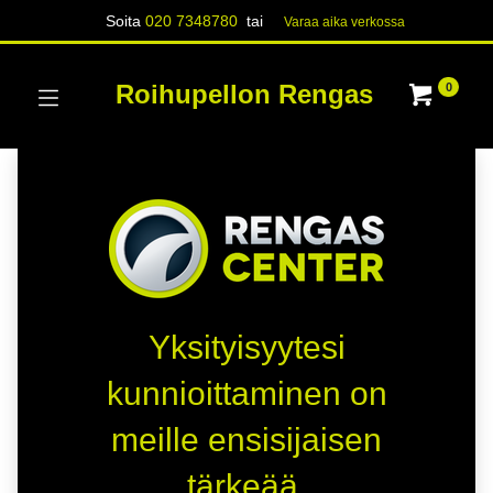
Soita
020 7348780
tai
Varaa aika verk​​​​ossa
Roihupellon Rengas
0
Yksityisyytesi
kunnioittaminen on
meille ensisijaisen
tärkeää.