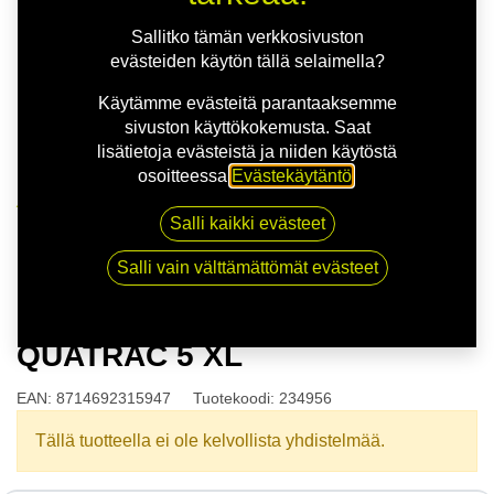
Sallitko tämän verkkosivuston
evästeiden käytön tällä selaimella?
Käytämme evästeitä parantaaksemme
sivuston käyttökokemusta. Saat
lisätietoja evästeistä ja niiden käytöstä
osoitteessa
Evästekäytäntö
.
Kauppa
Salli kaikki evästeet
175/65R14 82T VREDESTEIN QUATRAC 5 XL
Salli vain välttämättömät evästeet
175/65R14 82T VREDESTEIN
QUATRAC 5 XL
EAN:
8714692315947
Tuotekoodi:
234956
Tällä tuotteella ei ole kelvollista yhdistelmää.