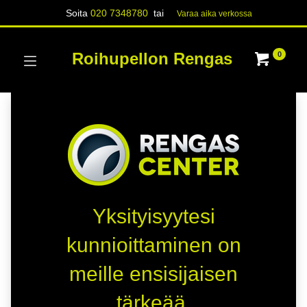
Soita
020 7348780
tai
Varaa aika verk​​​​ossa
Roihupellon Rengas
0
Yksityisyytesi
kunnioittaminen on
meille ensisijaisen
tärkeää.