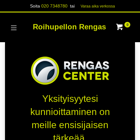
Soita
020 7348780
tai
Varaa aika verk​​​​ossa
Roihupellon Rengas
0
Yksityisyytesi
kunnioittaminen on
meille ensisijaisen
tärkeää.