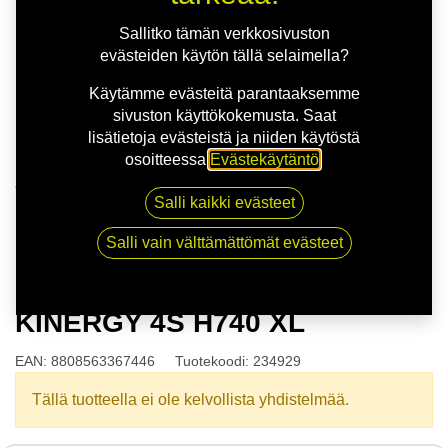
Sallitko tämän verkkosivuston
evästeiden käytön tällä selaimella?
Käytämme evästeitä parantaaksemme
sivuston käyttökokemusta. Saat
lisätietoja evästeistä ja niiden käytöstä
osoitteessa
Evästekäytäntö
.
Kauppa
Salli kaikki evästeet
165/70R14 81T HANKOOK KINERGY 4S H740 XL
Salli vain välttämättömät evästeet
165/70R14 81T HANKOOK
KINERGY 4S H740 XL
EAN:
8808563367446
Tuotekoodi:
234929
Tällä tuotteella ei ole kelvollista yhdistelmää.