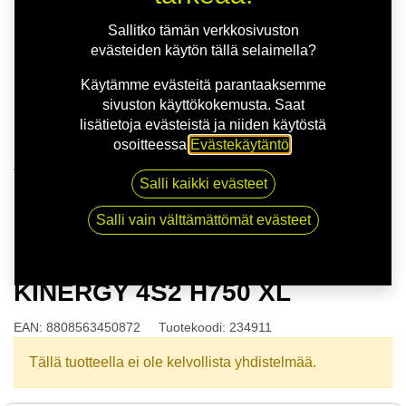
Sallitko tämän verkkosivuston
evästeiden käytön tällä selaimella?
Käytämme evästeitä parantaaksemme
sivuston käyttökokemusta. Saat
lisätietoja evästeistä ja niiden käytöstä
osoitteessa
Evästekäytäntö
.
Kauppa
Salli kaikki evästeet
175/65R14 82T HANKOOK KINERGY 4S2 H750 XL
Salli vain välttämättömät evästeet
175/65R14 82T HANKOOK
KINERGY 4S2 H750 XL
EAN:
8808563450872
Tuotekoodi:
234911
Tällä tuotteella ei ole kelvollista yhdistelmää.