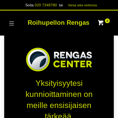
Soita
020 7348780
tai
Varaa aika verk​​​​ossa
Roihupellon Rengas
0
Yksityisyytesi
kunnioittaminen on
meille ensisijaisen
tärkeää.