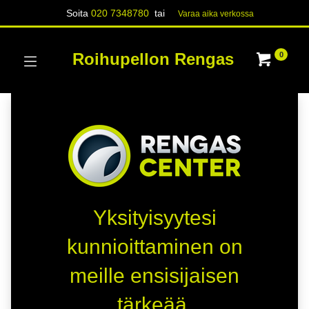
Soita
020 7348780
tai
Varaa aika verk​​​​ossa
Roihupellon Rengas
0
Yksityisyytesi
kunnioittaminen on
meille ensisijaisen
tärkeää.