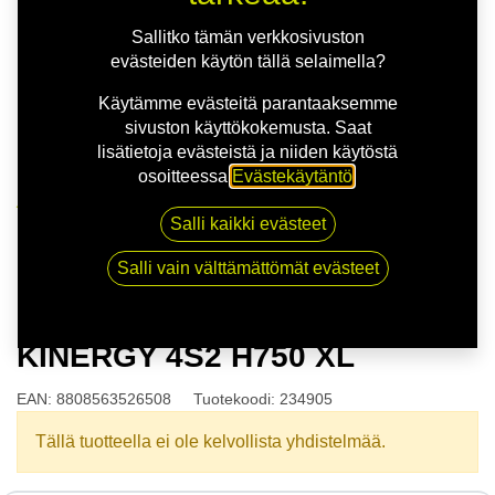
Sallitko tämän verkkosivuston
evästeiden käytön tällä selaimella?
Käytämme evästeitä parantaaksemme
sivuston käyttökokemusta. Saat
lisätietoja evästeistä ja niiden käytöstä
osoitteessa
Evästekäytäntö
.
Kauppa
Salli kaikki evästeet
165/70R14 85T HANKOOK KINERGY 4S2 H750 XL
Salli vain välttämättömät evästeet
165/70R14 85T HANKOOK
KINERGY 4S2 H750 XL
EAN:
8808563526508
Tuotekoodi:
234905
Tällä tuotteella ei ole kelvollista yhdistelmää.