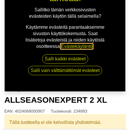
Sallitko tämän verkkosivuston
evästeiden käytön tällä selaimella?
Käytämme evästeitä parantaaksemme
sivuston käyttökokemusta. Saat
lisätietoja evästeistä ja niiden käytöstä
osoitteessa
Evästekäytäntö
.
Kauppa
Salli kaikki evästeet
165/70R14 81T UNIROYAL ALLSEASONEXPERT 2
XL
Salli vain välttämättömät evästeet
165/70R14 81T UNIROYAL
ALLSEASONEXPERT 2 XL
EAN:
4024068000907
Tuotekoodi:
234883
Tällä tuotteella ei ole kelvollista yhdistelmää.