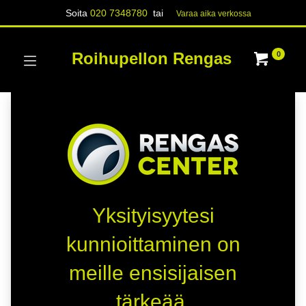
Soita
020 7348780
tai
Varaa aika verk​​​​ossa
Roihupellon Rengas
0
Yksityisyytesi
kunnioittaminen on
meille ensisijaisen
tärkeää.