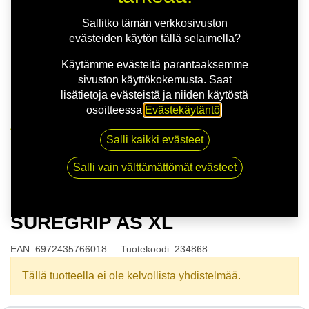
Sallitko tämän verkkosivuston
evästeiden käytön tällä selaimella?
Käytämme evästeitä parantaaksemme
sivuston käyttökokemusta. Saat
lisätietoja evästeistä ja niiden käytöstä
osoitteessa
Evästekäytäntö
.
Kauppa
Salli kaikki evästeet
175/60R16 86V GRIPMAX SUREGRIP AS XL
Salli vain välttämättömät evästeet
175/60R16 86V GRIPMAX
SUREGRIP AS XL
EAN:
6972435766018
Tuotekoodi:
234868
Tällä tuotteella ei ole kelvollista yhdistelmää.