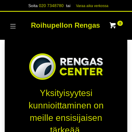
Soita
020 7348780
tai
Varaa aika verk​​​​ossa
Roihupellon Rengas
0
Yksityisyytesi
kunnioittaminen on
meille ensisijaisen
tärkeää.