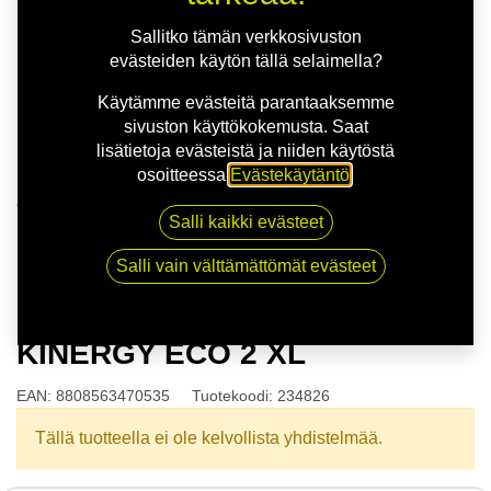
Sallitko tämän verkkosivuston
evästeiden käytön tällä selaimella?
Käytämme evästeitä parantaaksemme
sivuston käyttökokemusta. Saat
lisätietoja evästeistä ja niiden käytöstä
osoitteessa
Evästekäytäntö
.
Kauppa
Salli kaikki evästeet
165/70R14 81T HANKOOK KINERGY ECO 2 XL
Salli vain välttämättömät evästeet
165/70R14 81T HANKOOK
KINERGY ECO 2 XL
EAN:
8808563470535
Tuotekoodi:
234826
Tällä tuotteella ei ole kelvollista yhdistelmää.