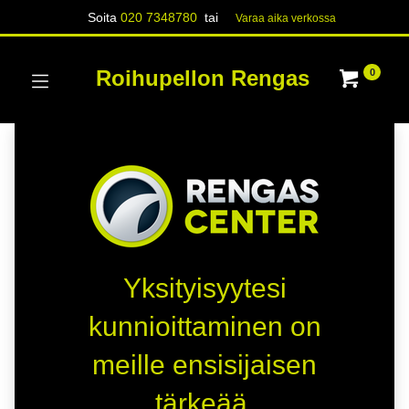
Soita
020 7348780
tai
Varaa aika verk​​​​ossa
Roihupellon Rengas
0
Yksityisyytesi
kunnioittaminen on
meille ensisijaisen
tärkeää.