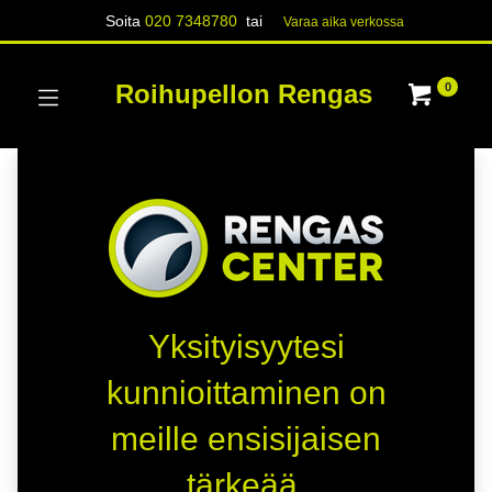
Soita
020 7348780
tai
Varaa aika verk​​​​ossa
Roihupellon Rengas
0
Yksityisyytesi
kunnioittaminen on
meille ensisijaisen
tärkeää.