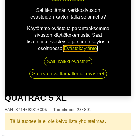
Sallitko tämän verkkosivuston
evästeiden käytön tällä selaimella?
Käytämme evästeitä parantaaksemme
sivuston käyttökokemusta. Saat
lisätietoja evästeistä ja niiden käytöstä
osoitteessa
Evästekäytäntö
.
Kauppa
Salli kaikki evästeet
165/70R13 79T VREDESTEIN QUATRAC 5 XL
Salli vain välttämättömät evästeet
165/70R13 79T VREDESTEIN
QUATRAC 5 XL
EAN:
8714692316005
Tuotekoodi:
234801
Tällä tuotteella ei ole kelvollista yhdistelmää.