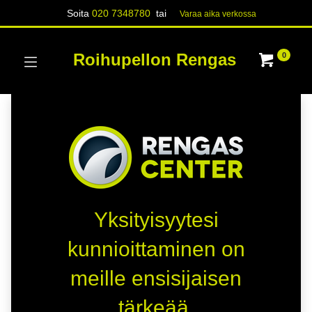
Soita
020 7348780
tai
Varaa aika verk​​​​ossa
Roihupellon Rengas
0
Yksityisyytesi
kunnioittaminen on
meille ensisijaisen
tärkeää.