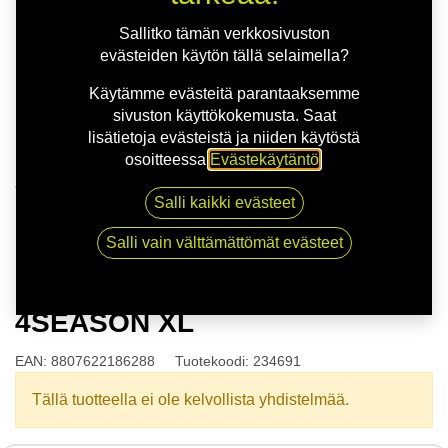
Sallitko tämän verkkosivuston
evästeiden käytön tällä selaimella?
Käytämme evästeitä parantaaksemme
sivuston käyttökokemusta. Saat
lisätietoja evästeistä ja niiden käytöstä
osoitteessa
Evästekäytäntö
.
Kauppa
Salli kaikki evästeet
175/65R14 82T NEXEN N'BLUE 4SEASON XL
Salli vain välttämättömät evästeet
175/65R14 82T NEXEN N'BLUE
4SEASON XL
EAN:
8807622186288
Tuotekoodi:
234691
Tällä tuotteella ei ole kelvollista yhdistelmää.