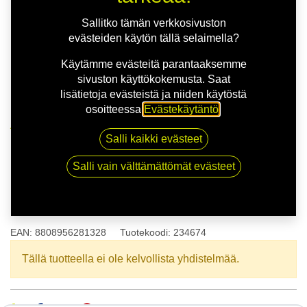
Sallitko tämän verkkosivuston
evästeiden käytön tällä selaimella?
Käytämme evästeitä parantaaksemme
sivuston käyttökokemusta. Saat
lisätietoja evästeistä ja niiden käytöstä
osoitteessa
Evästekäytäntö
.
Kauppa
165/65R15 81T KUMHO SOLUS HA32 XL
Salli kaikki evästeet
Salli vain välttämättömät evästeet
165/65R15 81T KUMHO SOLUS
HA32 XL
EAN:
8808956281328
Tuotekoodi:
234674
Tällä tuotteella ei ole kelvollista yhdistelmää.