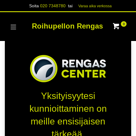
Soita
020 7348780
tai
Varaa aika verk​​​​ossa
Roihupellon Rengas
0
Yksityisyytesi
kunnioittaminen on
meille ensisijaisen
tärkeää.