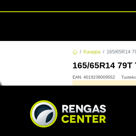
RENGASHOTELLI
NKAAT
VANTEET
PALVELUT
TUOTE
Kauppa
165/65R14 
165/65R14 79
EAN:
4019238009552
Tuotek
Tällä tuotteella ei ole kelvo
Jaa
Toimitusehdot