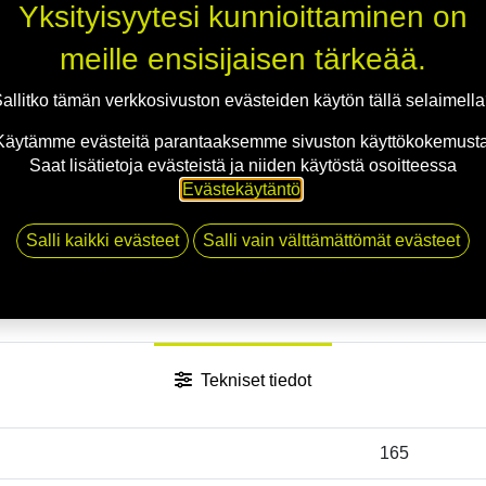
Yksityisyytesi kunnioittaminen on
meille ensisijaisen tärkeää.
allitko tämän verkkosivuston evästeiden käytön tällä selaimell
Käytämme evästeitä parantaaksemme sivuston käyttökokemusta
Saat lisätietoja evästeistä ja niiden käytöstä osoitteessa
Evästekäytäntö
.
Salli kaikki evästeet
Salli vain välttämättömät evästeet
Tekniset tiedot
165