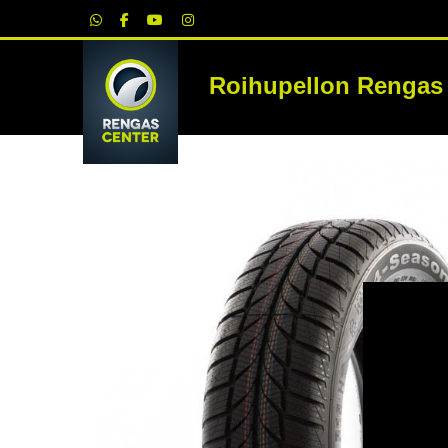
|
Roihupellon Rengas
RE