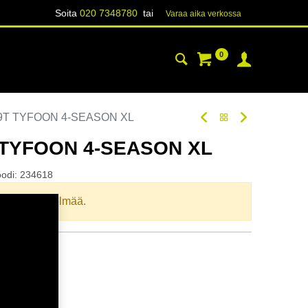
Soita
020 7348780
tai
Varaa aika verk​​​​ossa
0
YHTEYSTIEDOT
TIETOA
79T TYFOON 4-SEASON XL
T TYFOON 4-SEASON XL
oodi:
234618
llista yhdistelmää.