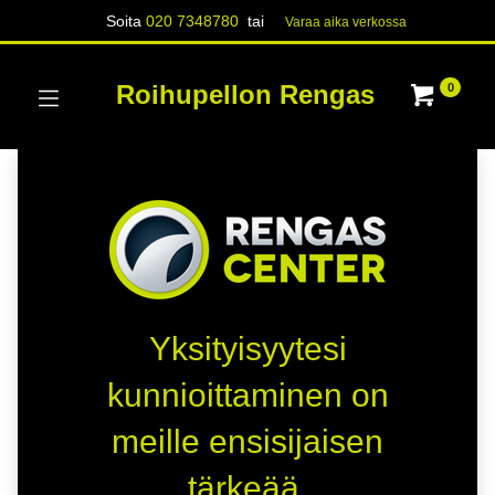
Soita
020 7348780
tai
Varaa aika verk​​​​ossa
Roihupellon Rengas
0
Yksityisyytesi
kunnioittaminen on
meille ensisijaisen
tärkeää.