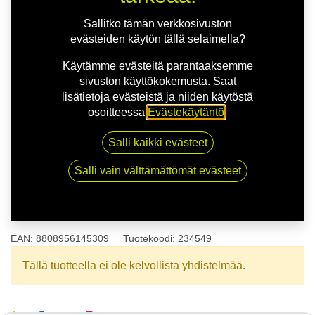
Sallitko tämän verkkosivuston
evästeiden käytön tällä selaimella?
Käytämme evästeitä parantaaksemme
sivuston käyttökokemusta. Saat
lisätietoja evästeistä ja niiden käytöstä
osoitteessa
Evästekäytäntö
.
Kauppa
165/70R13 79T KUMHO SOLUS HA31 XL
Salli kaikki evästeet
Salli vain välttämättömät evästeet
165/70R13 79T KUMHO SOLUS
HA31 XL
EAN:
8808956145309
Tuotekoodi:
234549
Tällä tuotteella ei ole kelvollista yhdistelmää.