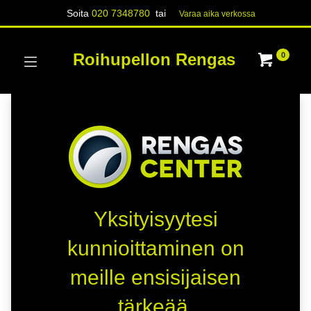
Soita
020 7348780
tai
Varaa aika verk​​​​ossa
Roihupellon Rengas
0
Yksityisyytesi
kunnioittaminen on
meille ensisijaisen
tärkeää.