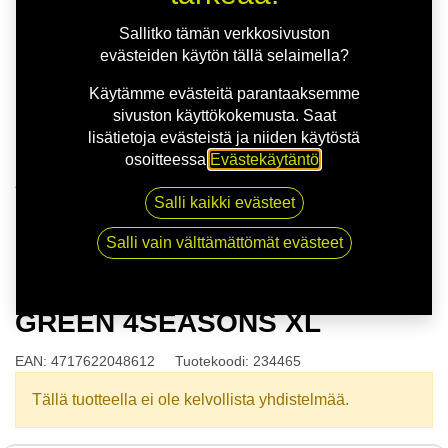
Sallitko tämän verkkosivuston
evästeiden käytön tällä selaimella?
Käytämme evästeitä parantaaksemme
sivuston käyttökokemusta. Saat
lisätietoja evästeistä ja niiden käytöstä
osoitteessa
Evästekäytäntö
.
Kauppa
Salli kaikki evästeet
175/65R14 82T MILESTONE GREEN 4SEASONS XL
Salli vain välttämättömät evästeet
175/65R14 82T MILESTONE
GREEN 4SEASONS XL
EAN:
4717622048612
Tuotekoodi:
234465
Tällä tuotteella ei ole kelvollista yhdistelmää.